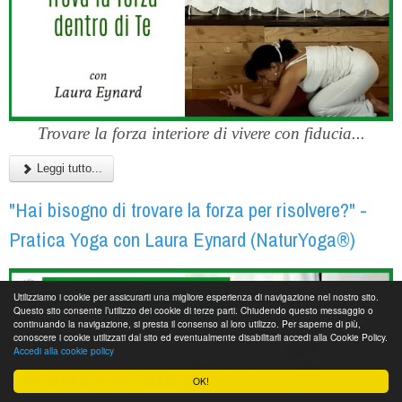
Trovare la forza interiore di vivere con fiducia...
Leggi tutto...
"Hai bisogno di trovare la forza per risolvere?" -
Pratica Yoga con Laura Eynard (NaturYoga®)
Utilizziamo i cookie per assicurarti una migliore esperienza di navigazione nel nostro sito.
Questo sito consente l’utilizzo dei cookie di terze parti. Chiudendo questo messaggio o
continuando la navigazione, si presta il consenso al loro utilizzo. Per saperne di più,
conoscere i cookie utilizzati dal sito ed eventualmente disabilitarli accedi alla Cookie Policy.
Accedi alla cookie policy
OK!