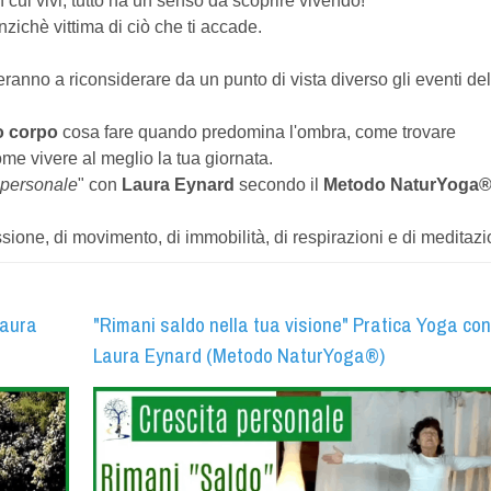
 in cui vivi, tutto ha un senso da scoprire vivendo!
nzichè vittima di ciò che ti accade.
eranno a riconsiderare da un punto di vista diverso gli eventi del
uo corpo
cosa fare quando predomina l'ombra, come trovare
ome vivere al meglio la tua giornata.
a personale
" con
Laura Eynard
secondo il
Metodo NaturYoga
one, di movimento, di immobilità, di respirazioni e di meditazi
Laura
"Rimani saldo nella tua visione" Pratica Yoga con
Laura Eynard (Metodo NaturYoga®)