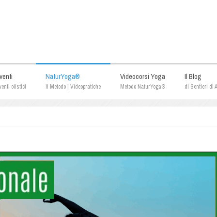
venti
NaturYoga®
Videocorsi Yoga
Il Blog
enti olistici
Il Metodo | Videopratiche
Metodo NaturYoga®
di Sentieri di