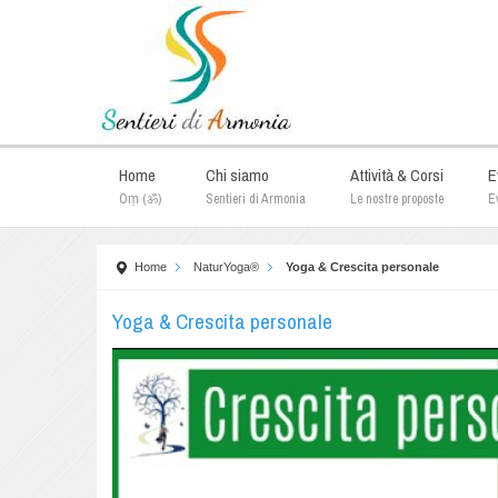
Home
Chi siamo
Attività & Corsi
E
Oṃ (ॐ)
Sentieri di Armonia
Le nostre proposte
Ev
Home
NaturYoga®
Yoga & Crescita personale
Yoga & Crescita personale