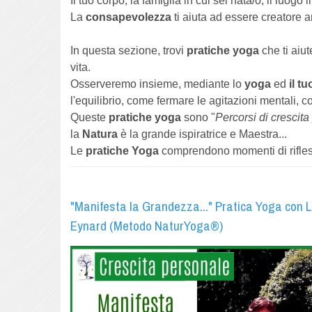
Il tuo corpo, la famiglia in cui sei nata/o, il luogo
La
consapevolezza
ti aiuta ad essere creatore a
In questa sezione, trovi
pratiche yoga
che ti aiut
vita.
Osserveremo insieme, mediante lo
yoga
ed
il t
l'equilibrio, come fermare le agitazioni mentali, c
Queste
pratiche yoga
sono "
Percorsi di crescit
la
Natura
è la grande ispiratrice e Maestra...
Le
pratiche Yoga
comprendono momenti di riflessi
"Manifesta la Grandezza..." Pratica Yoga con 
Eynard (Metodo NaturYoga®)