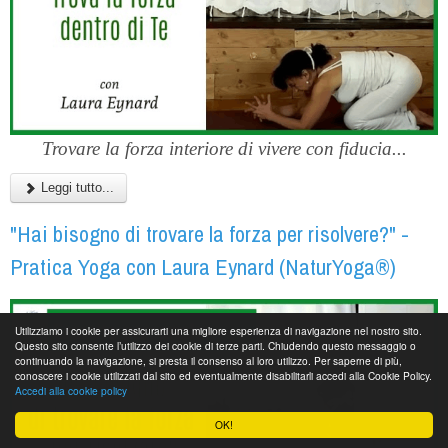
Trovare la forza interiore di vivere con fiducia...
Leggi tutto...
"Hai bisogno di trovare la forza per risolvere?" -
Pratica Yoga con Laura Eynard (NaturYoga®)
Utilizziamo i cookie per assicurarti una migliore esperienza di navigazione nel nostro sito.
Questo sito consente l’utilizzo dei cookie di terze parti. Chiudendo questo messaggio o
continuando la navigazione, si presta il consenso al loro utilizzo. Per saperne di più,
conoscere i cookie utilizzati dal sito ed eventualmente disabilitarli accedi alla Cookie Policy.
Accedi alla cookie policy
OK!