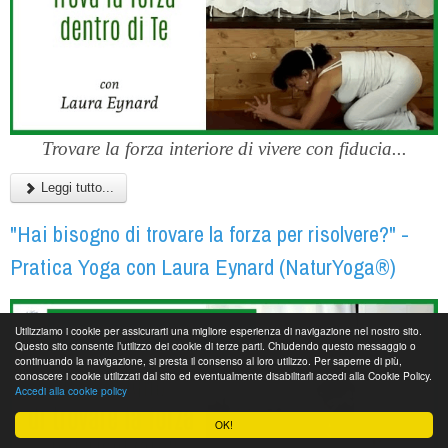
Trovare la forza interiore di vivere con fiducia...
Leggi tutto...
"Hai bisogno di trovare la forza per risolvere?" -
Pratica Yoga con Laura Eynard (NaturYoga®)
Utilizziamo i cookie per assicurarti una migliore esperienza di navigazione nel nostro sito.
Questo sito consente l’utilizzo dei cookie di terze parti. Chiudendo questo messaggio o
continuando la navigazione, si presta il consenso al loro utilizzo. Per saperne di più,
conoscere i cookie utilizzati dal sito ed eventualmente disabilitarli accedi alla Cookie Policy.
Accedi alla cookie policy
OK!