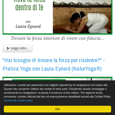
Trovare la forza interiore di vivere con fiducia...
Leggi tutto...
"Hai bisogno di trovare la forza per risolvere?" -
Pratica Yoga con Laura Eynard (NaturYoga®)
Utilizziamo i cookie per assicurarti una migliore esperienza di navigazione nel nostro sito.
Questo sito consente l’utilizzo dei cookie di terze parti. Chiudendo questo messaggio o
continuando la navigazione, si presta il consenso al loro utilizzo. Per saperne di più,
conoscere i cookie utilizzati dal sito ed eventualmente disabilitarli accedi alla Cookie Policy.
Accedi alla cookie policy
OK!