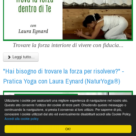
Trovare la forza interiore di vivere con fiducia...
Leggi tutto...
"Hai bisogno di trovare la forza per risolvere?" -
Pratica Yoga con Laura Eynard (NaturYoga®)
Utilizziamo i cookie per assicurarti una migliore esperienza di navigazione nel nostro sito.
Questo sito consente l’utilizzo dei cookie di terze parti. Chiudendo questo messaggio o
continuando la navigazione, si presta il consenso al loro utilizzo. Per saperne di più,
conoscere i cookie utilizzati dal sito ed eventualmente disabilitarli accedi alla Cookie Policy.
Accedi alla cookie policy
OK!