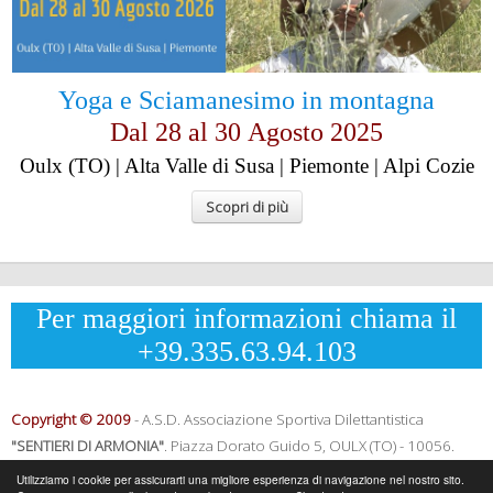
Yoga e Sciamanesimo in montagna
Dal 28 al
30
Agosto 2025
Oulx (TO) | Alta Valle di Susa | Piemonte | Alpi Cozie
Scopri di più
Per maggiori informazioni chiama il
+39.335.63.94.103
Copyright © 2009
- A.S.D. Associazione Sportiva Dilettantistica
"SENTIERI DI ARMONIA"
.
Piazza Dorato Guido 5, OULX (TO) - 10056.
CF: 96033120013 - P.IVA: 12502690014
Utilizziamo i cookie per assicurarti una migliore esperienza di navigazione nel nostro sito.