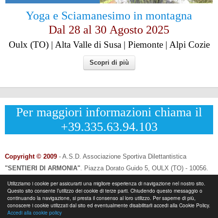
Yoga e Sciamanesimo in montagna
Dal 28 al
30
Agosto 2025
Oulx (TO) | Alta Valle di Susa | Piemonte | Alpi Cozie
Scopri di più
Per maggiori informazioni chiama il
+39.335.63.94.103
Copyright © 2009
- A.S.D. Associazione Sportiva Dilettantistica
"SENTIERI DI ARMONIA"
.
Piazza Dorato Guido 5, OULX (TO) - 10056.
CF: 96033120013 - P.IVA: 12502690014
Utilizziamo i cookie per assicurarti una migliore esperienza di navigazione nel nostro sito.
Questo sito consente l’utilizzo dei cookie di terze parti. Chiudendo questo messaggio o
Info & Contatti:
Laura Eynard: +
39.335.6394103
continuando la navigazione, si presta il consenso al loro utilizzo. Per saperne di più,
-
Email:
info@sentieridiarmonia.com
conoscere i cookie utilizzati dal sito ed eventualmente disabilitarli accedi alla Cookie Policy.
Accedi alla cookie policy