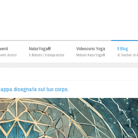
venti
NaturYoga®
Videocorsi Yoga
Il Blog
enti olistici
Il Metodo | Videopratiche
Metodo NaturYoga®
di Sentieri di
 mappa disegnata sul tuo corpo.