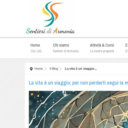
Home
Chi siamo
Attività & Corsi
E
Oṃ (ॐ)
Sentieri di Armonia
Le nostre proposte
Ev
Home
Il Blog
La vita è un viaggio...
La vita è un viaggio; per non perderti segui la