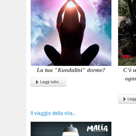
La tua
"Kundalini"
dorme?
C’è 
ognu
Leggi tutto...
Leggi
Il viaggio della vita...