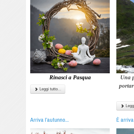
Rinasci a Pasqua
Una p
portar
Leggi tutto...
Leggi
Arriva l’autunno...
È arriva