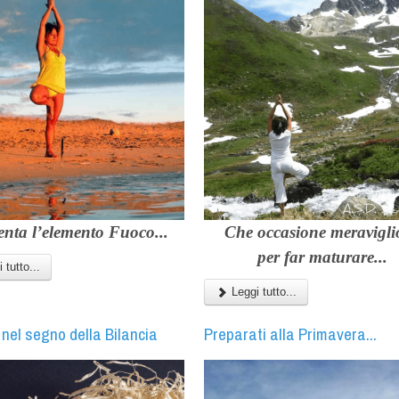
nta l’elemento Fuoco...
C
he occasione meravigli
per far maturare...
 tutto...
Leggi tutto...
nel segno della Bilancia
Preparati alla Primavera...