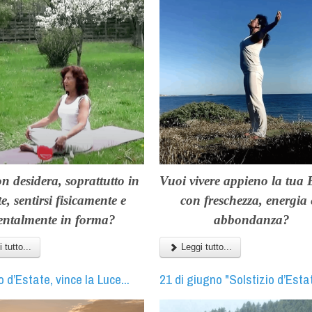
n desidera, soprattutto in
Vuoi vivere appieno la tua E
te, sentirsi
fisicamente e
con freschezza, energia
ntalmente in forma?
abbondanza?
 tutto...
Leggi tutto...
o d’Estate, vince la Luce...
21 di giugno "Solstizio d’Esta