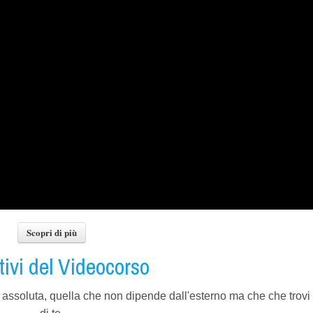
Scopri di più
tivi del Videocorso
à assoluta, quella che non dipende dall'esterno ma che che trovi