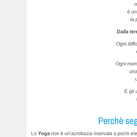
n
è un
la 
Dalla ter
Ogni diff
Ogni mome
una
E gli 
Perchè seg
Lo
Yoga
non è un'acrobazia riservata a pochi elet