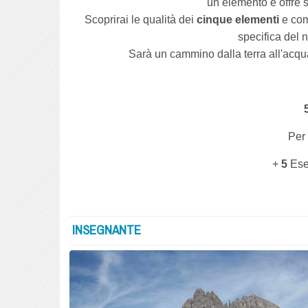
un elemento e offre s
Scoprirai le qualità dei
cinque elementi
e com
specifica del n
Sarà un cammino dalla terra all'acqua, 
Per 
+
5
Ese
INSEGNANTE