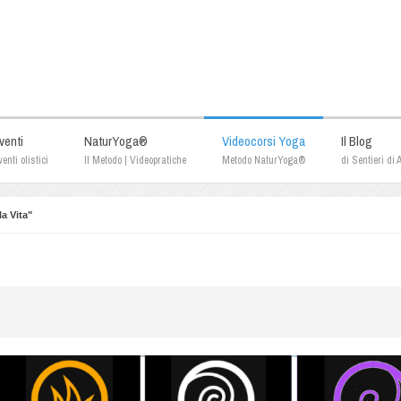
venti
NaturYoga®
Videocorsi Yoga
Il Blog
enti olistici
Il Metodo | Videopratiche
Metodo NaturYoga®
di Sentieri di
a Vita"