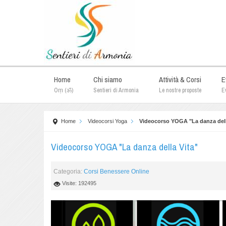
Home
Chi siamo
Attività & Corsi
E
Oṃ (ॐ)
Sentieri di Armonia
Le nostre proposte
Ev
Home
Videocorsi Yoga
Videocorso YOGA "La danza dell
Videocorso YOGA "La danza della Vita"
Categoria:
Corsi Benessere Online
Visite: 192495