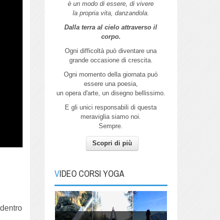
è un modo di essere, di vivere
la propria vita, danzandola.
Dalla terra al cielo attraverso il
corpo.
Ogni difficoltà può diventare una
Autunno
grande
occasione di crescita.
Pratica Yoga con me per connetterti
Ogni momento della giornata può
all'energia dell'Autunno.
essere
una poesia,
un opera d'arte,
un disegno bellissimo.
E gli unici responsabili di questa
meraviglia siamo noi.
Sempre.
Inverno
Scopri di più
Yoga per l'inverno: Trova la forza
interiore per vivere con gioia
l'inverno...
VIDEO CORSI YOGA
 dentro