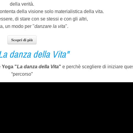
della verità.
ontenta della visione solo materialistica della vita.
ere, di stare con se stessi e con gli altri,
ra, un modo per "
danzare la vita
".
Scopri di più
La danza della Vita"
è
Yoga "
La danza
della Vita
"
e perchè scegliere di iniziare que
“percorso”