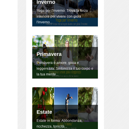
Primavera
Primavera è amore, gioia e
leggerezza: Sintonizza il tuo corpo e
la tua mente...
Estate
Estate in forma: Abbondanza,
ricchezza, tonicità...
YOGA "La danza della
Vita"
Lo Yoga non è qualcosa da fare, è
un modo di essere, di vivere la
propria vita, danzandola.