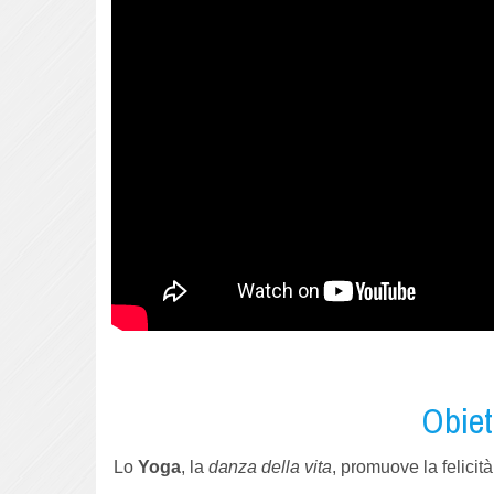
Obiet
Lo
Yoga
, la
danza della vita
, promuove la felicit