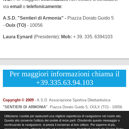
via
email
o
telefonicamente
:
A.S.D. "Sentieri di Armonia" -
Piazza Dorato Guido 5
-
Oulx (TO)
- 10056
Laura Eynard
(Presidente):
Mob:
+ 39. 335. 6394103
Per maggiori informazioni chiama il
+39.335.63.94.103
Copyright © 2009
- A.S.D. Associazione Sportiva Dilettantistica
"SENTIERI DI ARMONIA"
.
Piazza Dorato Guido 5, OULX (TO) - 10056.
CF: 96033120013 - P.IVA: 12502690014
Utilizziamo i cookie per assicurarti una migliore esperienza di navigazione nel nostro sito.
Questo sito consente l’utilizzo dei cookie di terze parti. Chiudendo questo messaggio o
Info & Contatti:
Laura Eynard: +
39.335.6394103
continuando la navigazione, si presta il consenso al loro utilizzo. Per saperne di più,
-
Email:
info@sentieridiarmonia.com
conoscere i cookie utilizzati dal sito ed eventualmente disabilitarli accedi alla Cookie Policy.