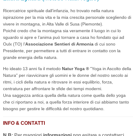
Ricercatrice spirituale dall’infanzia, ho trovato nella natura
ispirazione per la mia vita e la mia crescita personale scegliendo di
vivere in montagna, in Alta Valle di Susa (Piemonte).
Poiché credo che la montagna sia veramente il luogo in cui lo
sguardo si apre e l’anima può tornare a casa ho fondato qui ad
Oulx (TO) l’
Associazione Sentieri di Armonia
di cui sono
Presidente, per permettere a tutti di entrare in contatto con la
grande energia della natura.
Ho ideato 13 anni fa il metodo
Natur Yoga ®
"Yoga in Ascolto della
Natura" per riavvicinare gli uomini e le donne del nostro secolo ai
ritmi, i cicli della natura e ritrovare in essi equilibrio, forza,
centratura per affrontare le sfide dei tempi moderni.
Una saggezza antica quella della natura come quella dello yoga
che ci riportano a noi, a quella forza interiore di cui abbiamo tanto
bisogno per gestire le difficoltà del nostro quotidiano.
INFO & CONTATTI
N.B:
Per maggiori
informazioni
non esitare a contattarci