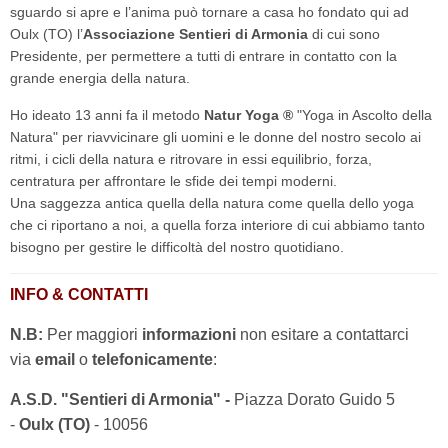
sguardo si apre e l’anima può tornare a casa ho fondato qui ad
Oulx (TO) l’
Associazione Sentieri di Armonia
di cui sono
Presidente, per permettere a tutti di entrare in contatto con la
grande energia della natura.
Ho ideato 13 anni fa il metodo
Natur Yoga ®
"Yoga in Ascolto della
Natura" per riavvicinare gli uomini e le donne del nostro secolo ai
ritmi, i cicli della natura e ritrovare in essi equilibrio, forza,
centratura per affrontare le sfide dei tempi moderni.
Una saggezza antica quella della natura come quella dello yoga
che ci riportano a noi, a quella forza interiore di cui abbiamo tanto
bisogno per gestire le difficoltà del nostro quotidiano.
INFO & CONTATTI
N.B:
Per maggiori
informazioni
non esitare a contattarci
via
email
o
telefonicamente
:
A.S.D. "Sentieri di Armonia" -
Piazza Dorato Guido 5
-
Oulx (TO)
- 10056