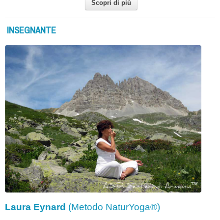
Scopri di più
INSEGNANTE
Laura Eynard
(Metodo NaturYoga®)