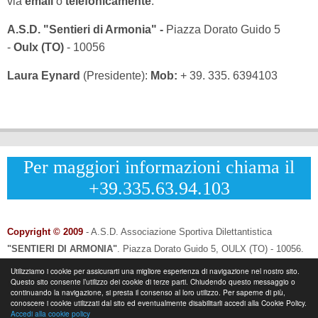
via
email
o
telefonicamente
:
A.S.D. "Sentieri di Armonia" -
Piazza Dorato Guido 5
-
Oulx (TO)
- 10056
Laura Eynard
(Presidente):
Mob:
+ 39. 335. 6394103
Per maggiori informazioni chiama il
+39.335.63.94.103
Copyright © 2009
- A.S.D. Associazione Sportiva Dilettantistica
"SENTIERI DI ARMONIA"
.
Piazza Dorato Guido 5, OULX (TO) - 10056.
CF: 96033120013 - P.IVA: 12502690014
Utilizziamo i cookie per assicurarti una migliore esperienza di navigazione nel nostro sito.
Questo sito consente l’utilizzo dei cookie di terze parti. Chiudendo questo messaggio o
Info & Contatti:
Laura Eynard: +
39.335.6394103
continuando la navigazione, si presta il consenso al loro utilizzo. Per saperne di più,
-
Email:
info@sentieridiarmonia.com
conoscere i cookie utilizzati dal sito ed eventualmente disabilitarli accedi alla Cookie Policy.
Accedi alla cookie policy