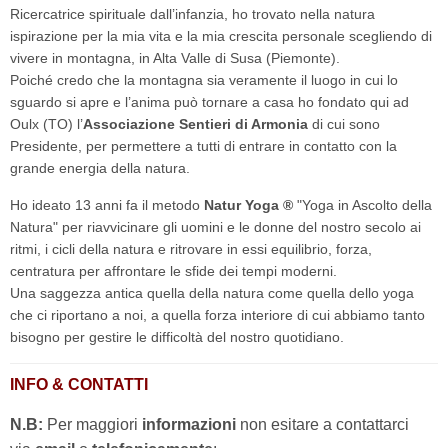
Ricercatrice spirituale dall’infanzia, ho trovato nella natura
ispirazione per la mia vita e la mia crescita personale scegliendo di
vivere in montagna, in Alta Valle di Susa (Piemonte).
Poiché credo che la montagna sia veramente il luogo in cui lo
sguardo si apre e l’anima può tornare a casa ho fondato qui ad
Oulx (TO) l’
Associazione Sentieri di Armonia
di cui sono
Presidente, per permettere a tutti di entrare in contatto con la
grande energia della natura.
Ho ideato 13 anni fa il metodo
Natur Yoga ®
"Yoga in Ascolto della
Natura" per riavvicinare gli uomini e le donne del nostro secolo ai
ritmi, i cicli della natura e ritrovare in essi equilibrio, forza,
centratura per affrontare le sfide dei tempi moderni.
Una saggezza antica quella della natura come quella dello yoga
che ci riportano a noi, a quella forza interiore di cui abbiamo tanto
bisogno per gestire le difficoltà del nostro quotidiano.
INFO & CONTATTI
N.B:
Per maggiori
informazioni
non esitare a contattarci