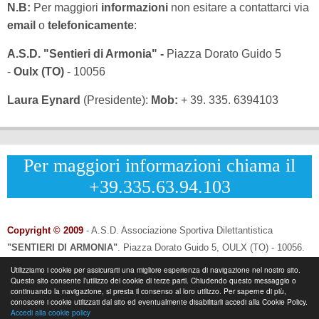
N.B:
Per maggiori
informazioni
non esitare a contattarci via
email
o
telefonicamente
:
A.S.D. "Sentieri di Armonia" -
Piazza Dorato Guido 5
-
Oulx (TO)
- 10056
Laura Eynard
(Presidente):
Mob:
+ 39. 335. 6394103
Per maggiori informazioni chiama il
+39.335.63.94.103
Copyright © 2009
- A.S.D. Associazione Sportiva Dilettantistica
"SENTIERI DI ARMONIA"
.
Piazza Dorato Guido 5, OULX (TO) - 10056.
CF: 96033120013 - P.IVA: 12502690014
Utilizziamo i cookie per assicurarti una migliore esperienza di navigazione nel nostro sito.
Questo sito consente l’utilizzo dei cookie di terze parti. Chiudendo questo messaggio o
Info & Contatti:
Laura Eynard: +
39.335.6394103
continuando la navigazione, si presta il consenso al loro utilizzo. Per saperne di più,
-
Email:
info@sentieridiarmonia.com
conoscere i cookie utilizzati dal sito ed eventualmente disabilitarli accedi alla Cookie Policy.
Accedi alla cookie policy