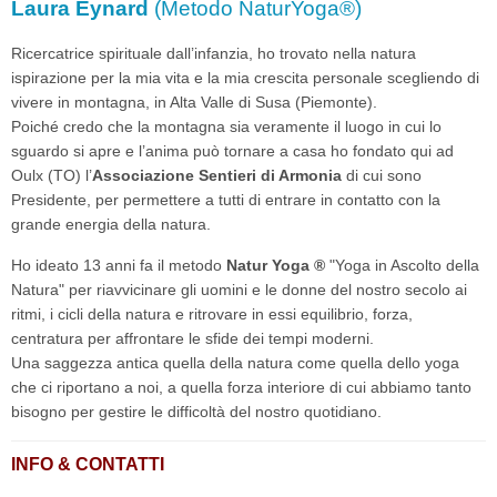
Laura Eynard
(Metodo NaturYoga®)
Ricercatrice spirituale dall’infanzia, ho trovato nella natura
ispirazione per la mia vita e la mia crescita personale scegliendo di
vivere in montagna, in Alta Valle di Susa (Piemonte).
Poiché credo che la montagna sia veramente il luogo in cui lo
sguardo si apre e l’anima può tornare a casa ho fondato qui ad
Oulx (TO) l’
Associazione Sentieri di Armonia
di cui sono
Presidente, per permettere a tutti di entrare in contatto con la
grande energia della natura.
Ho ideato 13 anni fa il metodo
Natur Yoga ®
"Yoga in Ascolto della
Natura" per riavvicinare gli uomini e le donne del nostro secolo ai
ritmi, i cicli della natura e ritrovare in essi equilibrio, forza,
centratura per affrontare le sfide dei tempi moderni.
Una saggezza antica quella della natura come quella dello yoga
che ci riportano a noi, a quella forza interiore di cui abbiamo tanto
bisogno per gestire le difficoltà del nostro quotidiano.
INFO & CONTATTI