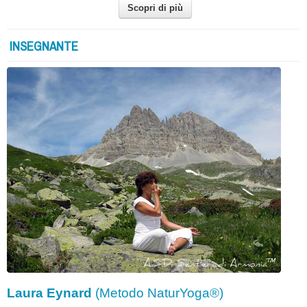
Scopri di più
INSEGNANTE
Laura Eynard
(Metodo NaturYoga®)