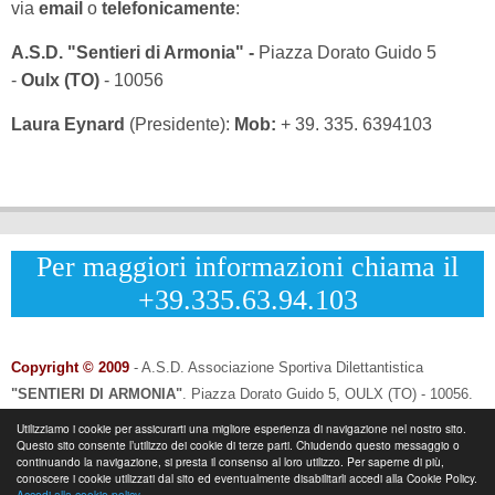
via
email
o
telefonicamente
:
A.S.D. "Sentieri di Armonia" -
Piazza Dorato Guido 5
-
Oulx (TO)
- 10056
Laura Eynard
(Presidente):
Mob:
+ 39. 335. 6394103
Per maggiori informazioni chiama il
+39.335.63.94.103
Copyright © 2009
- A.S.D. Associazione Sportiva Dilettantistica
"SENTIERI DI ARMONIA"
.
Piazza Dorato Guido 5, OULX (TO) - 10056.
CF: 96033120013 - P.IVA: 12502690014
Utilizziamo i cookie per assicurarti una migliore esperienza di navigazione nel nostro sito.
Questo sito consente l’utilizzo dei cookie di terze parti. Chiudendo questo messaggio o
Info & Contatti:
Laura Eynard: +
39.335.6394103
continuando la navigazione, si presta il consenso al loro utilizzo. Per saperne di più,
-
Email:
info@sentieridiarmonia.com
conoscere i cookie utilizzati dal sito ed eventualmente disabilitarli accedi alla Cookie Policy.
Accedi alla cookie policy