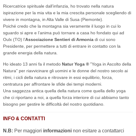
Ricercatrice spirituale dall’infanzia, ho trovato nella natura
ispirazione per la mia vita e la mia crescita personale scegliendo di
vivere in montagna, in Alta Valle di Susa (Piemonte).
Poiché credo che la montagna sia veramente il luogo in cui lo
sguardo si apre e l’anima può tornare a casa ho fondato qui ad
Oulx (TO) l’
Associazione Sentieri di Armonia
di cui sono
Presidente, per permettere a tutti di entrare in contatto con la
grande energia della natura.
Ho ideato 13 anni fa il metodo
Natur Yoga ®
"Yoga in Ascolto della
Natura" per riavvicinare gli uomini e le donne del nostro secolo ai
ritmi, i cicli della natura e ritrovare in essi equilibrio, forza,
centratura per affrontare le sfide dei tempi moderni.
Una saggezza antica quella della natura come quella dello yoga
che ci riportano a noi, a quella forza interiore di cui abbiamo tanto
bisogno per gestire le difficoltà del nostro quotidiano.
INFO & CONTATTI
N.B:
Per maggiori
informazioni
non esitare a contattarci