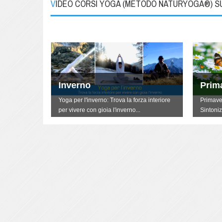
VIDEO CORSI YOGA (METODO NATURYOGA®) 
Inverno
Prim
terti
Yoga per l'inverno: Trova la forza interiore
Primave
per vivere con gioia l'inverno...
Sintoniz