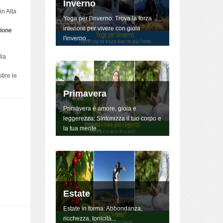
Inverno
in Alta
Yoga per l'inverno: Trova la forza
interiore per vivere con gioia
ione
l'inverno...
lla
tire le
Primavera
Primavera è amore, gioia e
leggerezza: Sintonizza il tuo corpo e
la tua mente...
Estate
Estate in forma: Abbondanza,
ricchezza, tonicità...