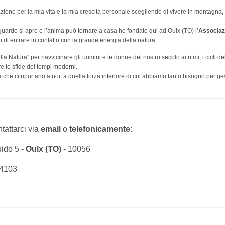
irazione per la mia vita e la mia crescita personale scegliendo di vivere in montagna, 
guardo si apre e l’anima può tornare a casa ho fondato qui ad Oulx (TO) l’
Associaz
i di entrare in contatto con la grande energia della natura.
la Natura" per riavvicinare gli uomini e le donne del nostro secolo ai ritmi, i cicli de
are le sfide dei tempi moderni.
he ci riportano a noi, a quella forza interiore di cui abbiamo tanto bisogno per ges
tattarci via
email
o
telefonicamente
:
ido 5 -
Oulx (TO)
- 10056
94103