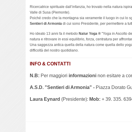
Ricercatrice spirituale dall’infanzia, ho trovato nella natura isp
Valle di Susa (Piemonte).
Poiché credo che la montagna sia veramente il luogo in cui lo s
Sentieri di Armonia
di cui sono Presidente, per permettere a tutt
Ho ideato 13 anni fa il metodo
Natur Yoga ®
"Yoga in Ascolto del
natura e ritrovare in essi equilibrio, forza, centratura per affront
Una saggezza antica quella della natura come quella dello yoga c
difficoltà del nostro quotidiano.
INFO & CONTATTI
N.B:
Per maggiori
informazioni
non esitare a con
A.S.D. "Sentieri di Armonia" -
Piazza Dorato Gu
Laura Eynard
(Presidente):
Mob:
+ 39. 335. 63