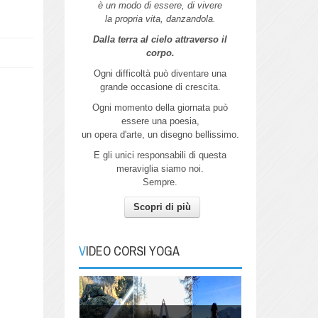
è un modo di essere, di vivere
la propria vita, danzandola.
Dalla terra al cielo attraverso il
corpo.
Ogni difficoltà può diventare una
grande
occasione di crescita.
Ogni momento della giornata può
essere
una poesia,
un opera d'arte,
un disegno bellissimo.
E gli unici responsabili di questa
meraviglia siamo noi.
Sempre.
Scopri di più
Autunno
Pratica Yoga con me per connetterti
all'energia dell'Autunno.
VIDEO CORSI YOGA