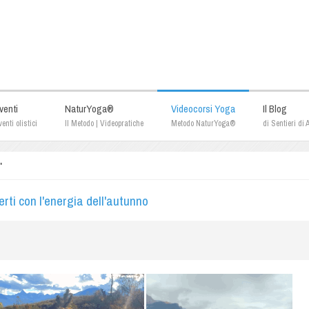
venti
NaturYoga®
Videocorsi Yoga
Il Blog
enti olistici
Il Metodo | Videopratiche
Metodo NaturYoga®
di Sentieri di
"
i con l'energia dell'autunno