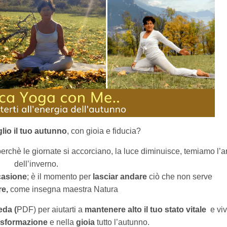
glio il tuo autunno
, con gioia e fiducia?
rchè le giornate si accorciano, la luce diminuisce, temiamo l’a
dell’inverno.
casione
; è il momento per
lasciar andare
ciò che non serve
e,
come insegna maestra Natura
eda (
PDF) per aiutarti a
mantenere alto il tuo stato vitale
e vi
asformazione
e nella
gioia
tutto l’autunno.