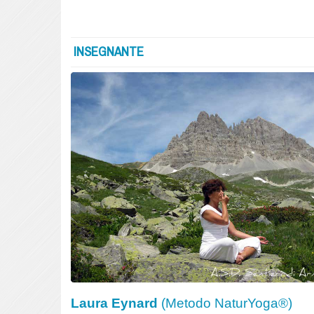
INSEGNANTE
Laura Eynard
(Metodo NaturYoga®)