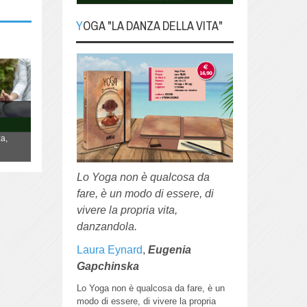
YOGA "LA DANZA DELLA VITA"
YOGA "La danza della
Vita"
Lo Yoga non è qualcosa da fare, è
YOGA "La danza della Vita"
un modo di essere, di vivere la
propria vita, danzandola.
Lo Yoga non è qualcosa da fare, è un
a,
modo di essere, di vivere la propria vita,
danzandola.
Lo Yoga non è qualcosa da
fare, è un modo di essere, di
vivere la propria vita,
danzandola.
Laura Eynard
,
Eugenia
Gapchinska
Lo Yoga non è qualcosa da fare, è un
modo di essere, di vivere la propria