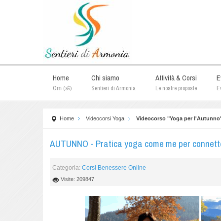
Home
Chi siamo
Attività & Corsi
E
Oṃ (ॐ)
Sentieri di Armonia
Le nostre proposte
Ev
Home
Videocorsi Yoga
Videocorso "Yoga per l'Autunno
AUTUNNO - Pratica yoga come me per connettert
Categoria:
Corsi Benessere Online
Visite: 209847