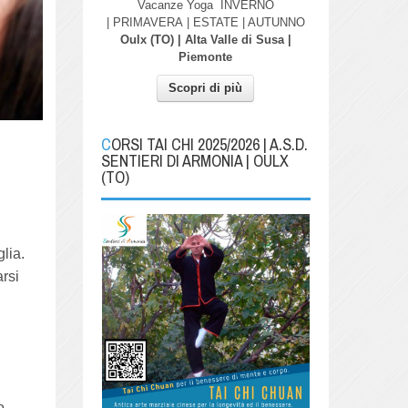
Vacanze Yoga
INVERNO
| PRIMAVERA
| ESTATE | AUTUNNO
Oulx (TO) | Alta Valle di Susa |
Piemonte
Scopri di più
CORSI TAI CHI 2025/2026 | A.S.D.
SENTIERI DI ARMONIA | OULX
(TO)
glia.
arsi
o