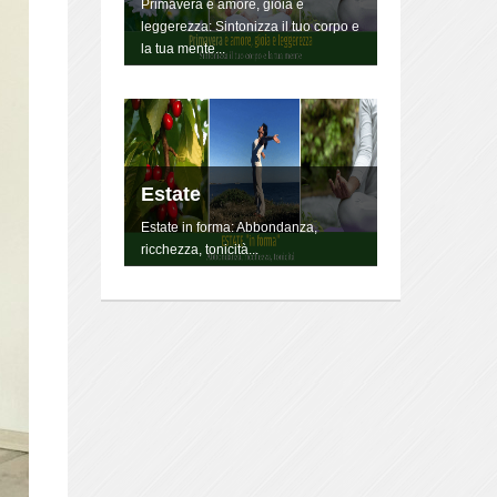
Primavera è amore, gioia e
leggerezza: Sintonizza il tuo corpo e
la tua mente...
Estate
Estate in forma: Abbondanza,
ricchezza, tonicità...
YOGA "La danza della
Vita"
Lo Yoga non è qualcosa da fare, è
un modo di essere, di vivere la
propria vita, danzandola.