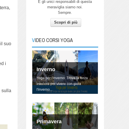
E gli unici responsabili di questa
meraviglia siamo noi.
terra,
Sempre.
Scopri di più
Autunno
Pratica Yoga con me per connetterti
all'energia dell'Autunno.
VIDEO CORSI YOGA
il suo
d i
Inverno
Yoga per l'inverno: Trova la forza
interiore per vivere con gioia
l'inverno...
 sulla
Primavera