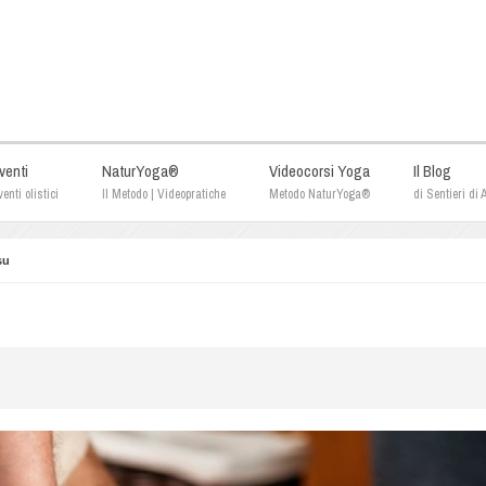
venti
NaturYoga®
Videocorsi Yoga
Il Blog
enti olistici
Il Metodo | Videopratiche
Metodo NaturYoga®
di Sentieri di
su