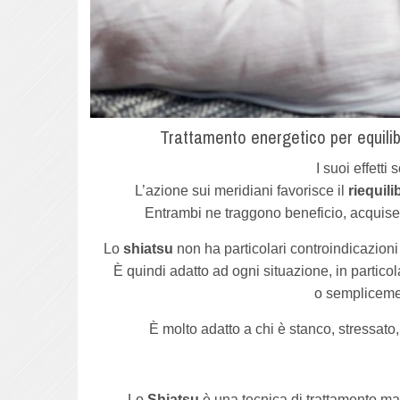
Trattamento energetico per equilib
I suoi effetti
L’azione sui meridiani favorisce il
riequil
Entrambi ne traggono beneficio, acquisen
Lo
shiatsu
non ha particolari controindicazion
È quindi adatto ad ogni situazione, in particol
o semplicemen
È molto adatto a chi è stanco, stressato
Lo
Shiatsu
è una tecnica di trattamento ma