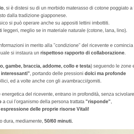
lo
, si è distesi su di un morbido materasso di cotone poggiato a 
sto dalla tradizione giapponese.
sico si può operare anche su appositi lettini imbottiti.
ti leggeri, meglio se in materiale naturale (cotone, lana, lino).
nformazioni in merito alla "condizione" del ricevente e comincia 
quale si instaura un
rispettoso rapporto di collaborazione
.
o, gambe, braccia, addome, collo e testa
) seguendo le zone e
interessanti"
, portando delle pressioni
dolci ma profonde
llici, ed a volte anche con gli avambracci/gomiti.
 energetica del ricevente, entrano in profondità, senza scivolare
o
a cui l'organismo della persona trattata
"risponde"
,
 espressione delle proprie risorse Vitali!
to dura, mediamente,
50/60 minuti.