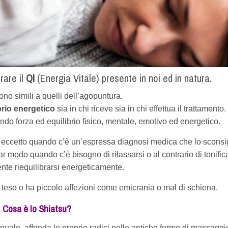
rare il
QI
(Energia Vitale) presente in noi ed in natura.
 sono simili a quelli dell’agopuntura.
ibrio energetico
sia in chi riceve sia in chi effettua il trattamento.
do forza ed equilibrio fisico, mentale, emotivo ed energetico.
i eccetto quando c’è un’espressa diagnosi medica che lo sconsi
ar modo quando c’è bisogno di rilassarsi o al contrario di tonific
te riequilibrarsi energeticamente.
, teso o ha piccole affezioni come emicrania o mal di schiena.
Cosa è lo Shiatsu?
nuale, affonda le proprie radici nelle antiche forme di massaggi