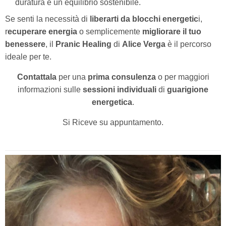
duratura e un equilibrio sostenibile.
Se senti la necessità di
liberarti da blocchi energetic
i,
r
ecuperare energia
o semplicemente
migliorare il tuo
benessere
, il
Pranic Healing
di
Alice Verga
è il percorso
ideale per te.
Contattala
per una
prima consulenza
o per maggiori
informazioni sulle
sessioni individuali
di
guarigione
energetica
.
Si Riceve su appuntamento.