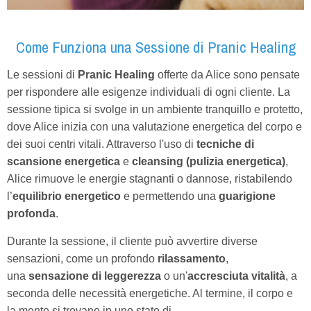
Come Funziona una Sessione di Pranic Healing
Le sessioni di
Pranic Healing
offerte da Alice sono pensate
per rispondere alle esigenze individuali di ogni cliente. La
sessione tipica si svolge in un ambiente tranquillo e protetto,
dove Alice inizia con una valutazione energetica del corpo e
dei suoi centri vitali. Attraverso l'uso di
tecniche di
scansione energetica
e
cleansing (pulizia energetica)
,
Alice rimuove le energie stagnanti o dannose, ristabilendo
l’
equilibrio energetico
e permettendo una
guarigione
profonda
.
Durante la sessione, il cliente può avvertire diverse
sensazioni, come un profondo
rilassamento
,
una
sensazione di leggerezza
o un'
accresciuta vitalità
, a
seconda delle necessità energetiche. Al termine, il corpo e
la mente si trovano in uno stato di