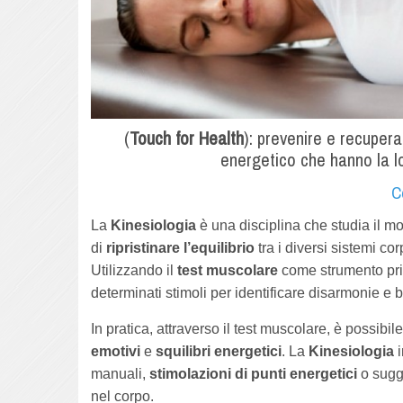
(
Touch for Health
): prevenire e recupera
energetico che hanno la lo
C
La
Kinesiologia
è una disciplina che studia il mo
di
ripristinare l’equilibrio
tra i diversi sistemi cor
Utilizzando il
test muscolare
come strumento pri
determinati stimoli per identificare disarmonie e b
In pratica, attraverso il test muscolare, è possibil
emotivi
e
squilibri energetici
. La
Kinesiologia
i
manuali,
stimolazioni di punti energetici
o sugg
nel corpo.