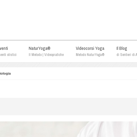
venti
NaturYoga®
Videocorsi Yoga
Il Blog
enti olistici
Il Metodo | Videopratiche
Metodo NaturYoga®
di Sentieri di
iologia