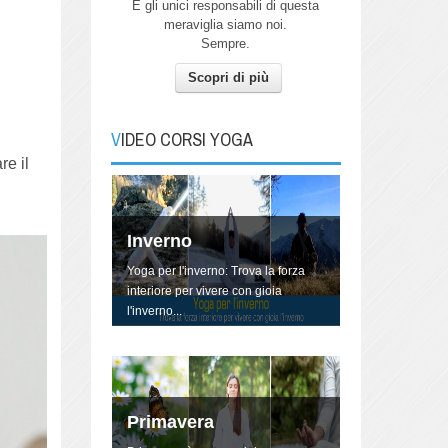
E gli unici responsabili di questa
meraviglia siamo noi.
Sempre.
Scopri di più
Autunno
Pratica Yoga con me per connetterti
all'energia dell'Autunno.
VIDEO CORSI YOGA
re il
Inverno
Yoga per l'inverno: Trova la forza
interiore per vivere con gioia
l'inverno...
Primavera