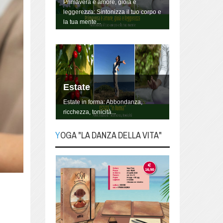
Primavera è amore, gioia e
leggerezza: Sintonizza il tuo corpo e
la tua mente...
Estate
Estate in forma: Abbondanza,
ricchezza, tonicità...
YOGA "LA DANZA DELLA VITA"
YOGA "La danza della
Vita"
Lo Yoga non è qualcosa da fare, è
un modo di essere, di vivere la
propria vita, danzandola.