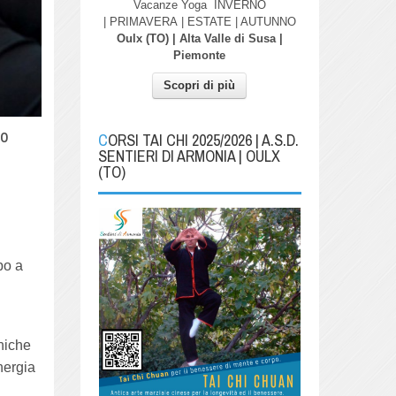
Vacanze Yoga
INVERNO
| PRIMAVERA
| ESTATE | AUTUNNO
Oulx (TO) | Alta Valle di Susa |
Piemonte
Scopri di più
ro
CORSI TAI CHI 2025/2026 | A.S.D.
SENTIERI DI ARMONIA | OULX
(TO)
po a
cniche
nergia