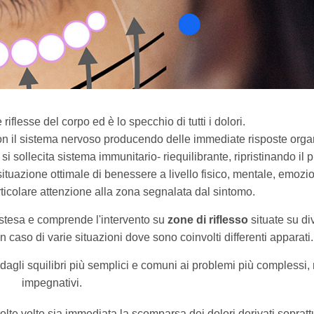
 riflesse del corpo ed è lo specchio di tutti i dolori.
 con il sistema nervoso producendo delle immediate risposte orga
i sollecita sistema immunitario- riequilibrante, ripristinando il p
situazione ottimale di benessere a livello fisico, mentale, emozi
rticolare attenzione alla zona segnalata dal sintomo.
 estesa e comprende l'intervento su
zone di riflesso
situate su di
in caso di varie situazioni dove sono coinvolti differenti apparati.
i, dagli squilibri più semplici e comuni ai problemi più complessi, 
impegnativi.
te volte sia immediata la scomparsa dei dolori derivati sopratt