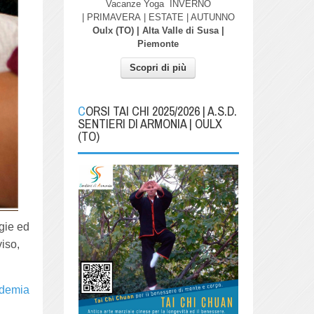
Vacanze Yoga
INVERNO
| PRIMAVERA
| ESTATE | AUTUNNO
Oulx (TO) | Alta Valle di Susa |
Piemonte
Scopri di più
CORSI TAI CHI 2025/2026 | A.S.D.
SENTIERI DI ARMONIA | OULX
(TO)
ogie ed
viso,
demia