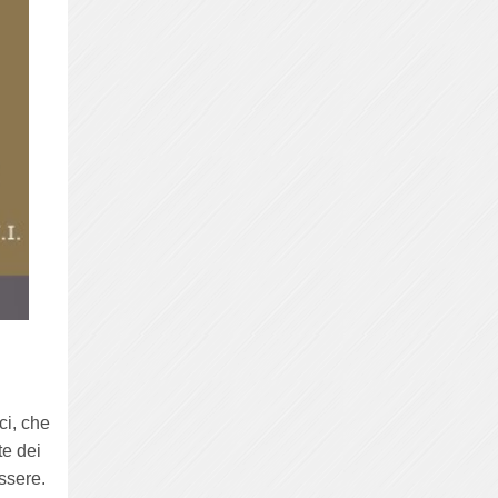
ci, che
te dei
essere.