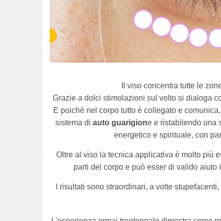
Il viso concentra tutte le zone
Grazie a dolci stimolazioni sul volto si dialoga
E poiché nel corpo tutto è collegato e comunica, s
sistema di
auto guarigion
e e ristabilendo una 
energetico e spirituale, con pa
Oltre al viso la tecnica applicativa è molto più
parti del corpo e può esser di valido aiuto 
I risultati sono straordinari, a volte stupefacent
L'esperienza ormai trentennale dimostra come mol