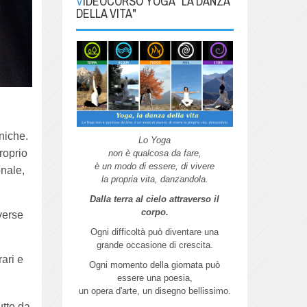
VIDEOCORSO YOGA "LA DANZA
DELLA VITA"
niche.
Lo Yoga
roprio
non è qualcosa da fare,
è un modo di essere, di vivere
onale,
la propria vita, danzandola.
Dalla terra al cielo attraverso il
corpo.
verse
Ogni difficoltà può diventare una
grande
occasione di crescita.
rari e
Ogni momento della giornata può
essere
una poesia,
un opera d'arte,
un disegno bellissimo.
utto da