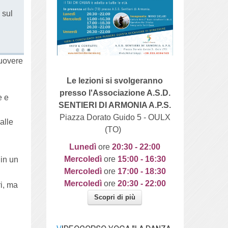
 sul
muovere
Le lezioni si svolgeranno
presso l'Associazione A.S.D.
e e
SENTIERI DI ARMONIA A.P.S.
Piazza Dorato Guido 5 - OULX
alle
(TO)
Lunedì
ore
20
:30 - 22:00
Mercoledì
ore
15:00 - 16:30
 in un
Mercoledì
ore
17:00 - 18:30
Mercoledì
ore
20:30 - 22:00
i, ma
Scopri di più