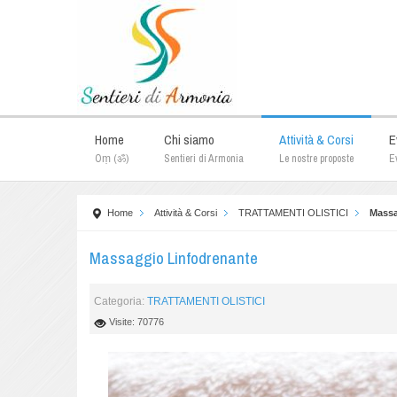
Home
Chi siamo
Attività & Corsi
E
Oṃ (ॐ)
Sentieri di Armonia
Le nostre proposte
Ev
Home
Attività & Corsi
TRATTAMENTI OLISTICI
Massa
Massaggio Linfodrenante
Categoria:
TRATTAMENTI OLISTICI
Visite: 70776