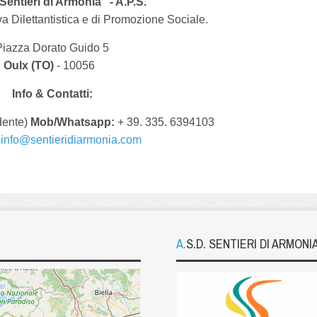
Sentieri di Armonia" - A.P.S.
a Dilettantistica e di Promozione Sociale.
Piazza Dorato Guido 5
Oulx (TO)
- 10056
Info & Contatti:
dente)
Mob/Whatsapp:
+ 39. 335. 6394103
info@sentieridiarmonia.com
A.S.D. SENTIERI DI ARMONI