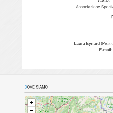
A.S.D. "
Associazione Sportiv
Laura Eynard
(Presi
E-mail:
DOVE SIAMO
+
−