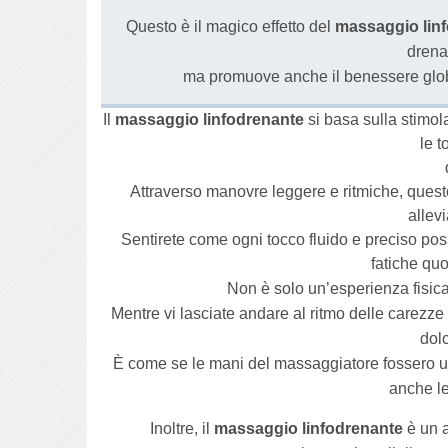
Questo è il magico effetto del
massaggio lin
drena
ma promuove anche il benessere global
Il
massaggio linfodrenante
si basa sulla stimola
le t
Attraverso manovre leggere e ritmiche, questo 
allev
Sentirete come ogni tocco fluido e preciso poss
fatiche quo
Non è solo un’esperienza fisic
Mentre vi lasciate andare al ritmo delle carezze 
dolc
È come se le mani del massaggiatore fossero un
anche le
Inoltre, il
massaggio linfodrenante
è un a