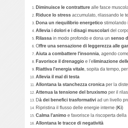
Diminuisce le contratture
alle fasce muscola
Riduce lo stress
accumulato, rilassando le te
Dona un riequilibrio energetico
stimolando i
Allevia i dolori e i disagi muscolari
del corpo
Rilassa
in modo profondo e dona un
senso d
O
ffre una sensazione di leggerezza alle g
Aiuta a combattere l'insonnia
, agendo come
Favorisce il drenaggio
e l'e
liminazione dell
Riattiva l'energia vitale
, sopita da tempo, per
Allevia il mal di testa
Allontana la stanchezza cronica
per la dist
Attenua la tensione del bruxismo
per il ri
D
à dei benefici trasformativi
ad un livello pr
Ripristina il flusso delle energie interne (
Ki
)
Calma l'animo
e favorisce la riscoperta della
Allontana le tracce di negatività