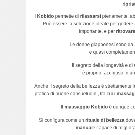
ripris
Il
Kobido
permette di
rilassarsi
pienamente, abba
Può essere la soluzione ideale per godere 
importante, e per
ritrovare
Le donne giapponesi sono da s
e quasi completamente
Il segreto della longevità e di
è proprio racchiuso in uno
Anche il segreto della bellezza è strettamente 
pratica di buone consuetudini, tra cui i
massag
Il
massaggio Kobido
è dunque co
Si configura come un
rituale di bellezza
dove 
manual
e capace di migliorar