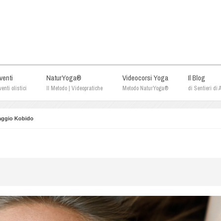
venti
NaturYoga®
Videocorsi Yoga
Il Blog
enti olistici
Il Metodo | Videopratiche
Metodo NaturYoga®
di Sentieri di
ggio Kobido