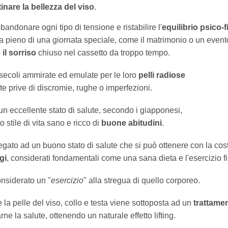
tinare la bellezza del viso
.
ndonare ogni tipo di tensione e ristabilire l'
equilibrio psico-f
a pieno di una giornata speciale, come il matrimonio o un event
 il sorriso
chiuso nel cassetto da troppo tempo.
ecoli ammirate ed emulate per le loro
pelli radiose
 prive di discromie, rughe o imperfezioni.
 un eccellente stato di salute, secondo i giapponesi,
 stile di vita sano e ricco di
buone abitudini
.
legato ad un buono stato di salute che si può ottenere con la cos
gi
, considerati fondamentali come una sana dieta e l'esercizio fi
nsiderato un "
esercizio
" alla stregua di quello corporeo.
la pelle del viso, collo e testa viene sottoposta ad un
trattame
ne la salute, ottenendo un naturale effetto lifting.