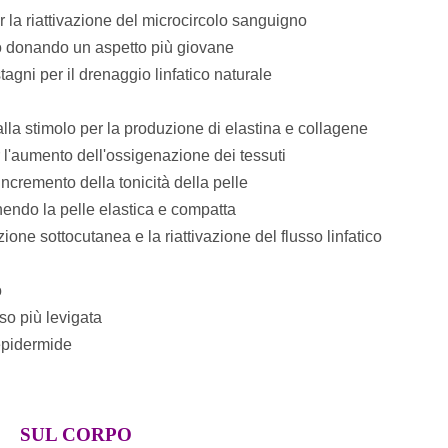
per la riattivazione del microcircolo sanguigno
llo donando un aspetto più giovane
istagni per il drenaggio linfatico naturale
alla stimolo per la produzione di elastina e collagene
er l'aumento dell'ossigenazione dei tessuti
incremento della tonicità della pelle
endo la pelle elastica e compatta
zione sottocutanea e la riattivazione del flusso linfatico
o
so più levigata
'epidermide
SUL CORPO