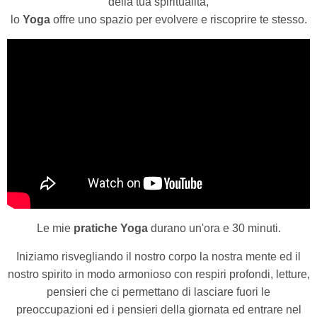
della tua spiritualità,
lo
Yoga
offre uno spazio per evolvere e riscoprire te stesso.
Le mie
pratiche Yoga
durano un'ora e 30 minuti.
Iniziamo risvegliando il nostro corpo la nostra mente ed il
nostro spirito in modo armonioso con respiri profondi, letture,
pensieri che ci permettano di lasciare fuori le
preoccupazioni ed i pensieri della giornata ed entrare nel