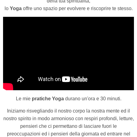
della tua spiritualità,
lo
Yoga
offre uno spazio per evolvere e riscoprire te stesso.
Le mie
pratiche Yoga
durano un'ora e 30 minuti.
Iniziamo risvegliando il nostro corpo la nostra mente ed il
nostro spirito in modo armonioso con respiri profondi, letture,
pensieri che ci permettano di lasciare fuori le
preoccupazioni ed i pensieri della giornata ed entrare nel