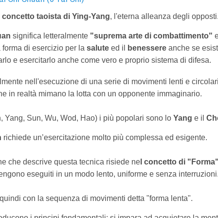
l
concetto taoista di Ying-Yang
, l'eterna alleanza degli opposti
huan
significa letteralmente
"suprema arte di combattimento"
e
a forma di esercizio per la
salute
ed il
benessere
anche se esis
lo e esercitarlo anche come vero e proprio sistema di difesa.
lmente nell'esecuzione di una serie di movimenti lenti e circolar
he in realtà mimano la lotta con un opponente immaginario.
, Yang, Sun, Wu, Wod, Hao) i più popolari sono lo
Yang
e il
Ch
n
richiede un’esercitazione molto più complessa ed esigente.
one che descrive questa tecnica risiede ne
l concetto di "Forma
ngono eseguiti in un modo lento, uniforme e senza interruzioni
 quindi con la sequenza di movimenti detta "forma lenta".
oducono i principi fondamentali: si impara ad acquietare la ment