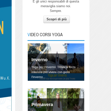
E gli unici responsabili di questa
meraviglia siamo noi.
Sempre.
Autunno
Scopri di più
Pratica Yoga con me per connetterti
all'energia dell'Autunno.
VIDEO CORSI YOGA
Inverno
Yoga per l'inverno: Trova la forza
interiore per vivere con gioia
l'inverno...
Primavera