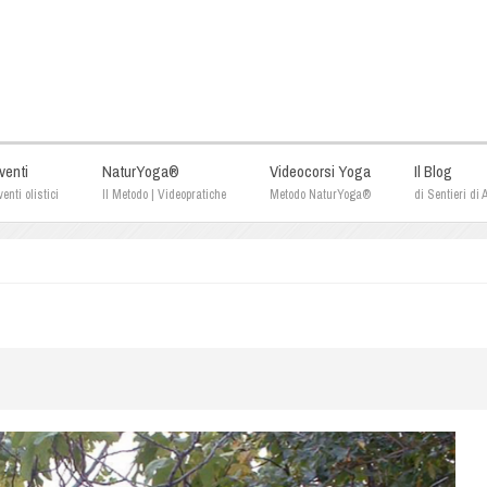
venti
NaturYoga®
Videocorsi Yoga
Il Blog
enti olistici
Il Metodo | Videopratiche
Metodo NaturYoga®
di Sentieri di