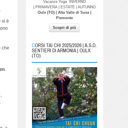
Vacanze Yoga
INVERNO
| PRIMAVERA
| ESTATE | AUTUNNO
.
Oulx (TO) | Alta Valle di Susa |
Piemonte
 si è
Scopri di più
tono
CORSI TAI CHI 2025/2026 | A.S.D.
i che
SENTIERI DI ARMONIA | OULX
(TO)
en
.
"
,
.
e, a