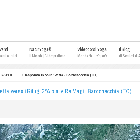
venti
NaturYoga®
Videocorsi Yoga
Il Blog
enti olistici
Il Metodo | Videopratiche
Metodo NaturYoga®
di Sentieri di
CIASPOLE
Ciaspolata in Valle Stetta - Bardonecchia (TO)
retta verso i Rifugi 3°Alpini e Re Magi | Bardonecchia (TO)