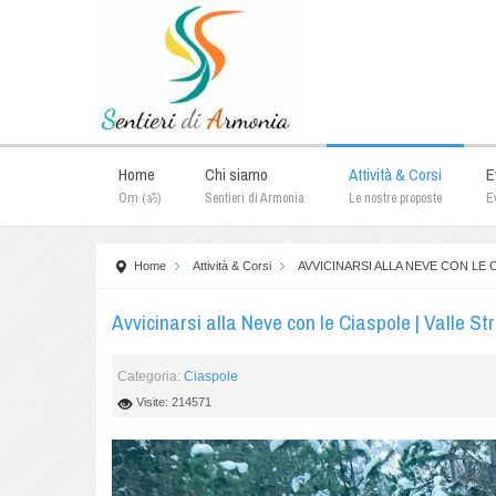
Home
Chi siamo
Attività & Corsi
E
Oṃ (ॐ)
Sentieri di Armonia
Le nostre proposte
Ev
Home
Attività & Corsi
AVVICINARSI ALLA NEVE CON LE 
Avvicinarsi alla Neve con le Ciaspole | Valle St
Categoria:
Ciaspole
Visite: 214571