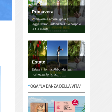
Primavera
Primavera è amore, gioia e
leggerezza: Sintonizza il tuo corpo e
la tua mente...
Estate
Estate in forma: Abbondanza,
ricchezza, tonicità...
YOGA "LA DANZA DELLA VITA"
YOGA "La danza della
Vita"
Lo Yoga non è qualcosa da fare, è
un modo di essere, di vivere la