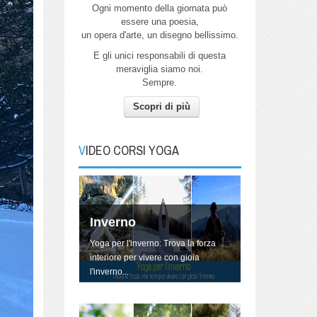
Ogni momento della giornata può
essere
una poesia,
un opera d'arte,
un disegno bellissimo.
E gli unici responsabili di questa
meraviglia siamo noi.
Sempre.
Autunno
Scopri di più
Pratica Yoga con me per connetterti
all'energia dell'Autunno.
VIDEO CORSI YOGA
Inverno
Yoga per l'inverno: Trova la forza
interiore per vivere con gioia
l'inverno...