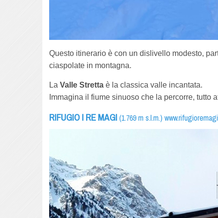
Questo itinerario è con un dislivello modesto, par
ciaspolate in montagna.
La
Valle Stretta
è la classica valle incantata.
Immagina il fiume sinuoso che la percorre, tutto at
RIFUGIO I RE MAGI
(1.769 m s.l.m.)
www.rifugioremagi.