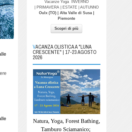
Vacanze Yoga
INVERNO
| PRIMAVERA
| ESTATE | AUTUNNO
Oulx (TO) | Alta Valle di Susa |
Piemonte
Scopri di più
VACANZA OLISTICA A "LUNA
CRESCENTE" | 17-23 AGOSTO
alle
2026
sere
alle
Natura, Yoga, Forest Bathing,
Tamburo Sciamanico;