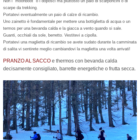
Non i "moonboot" o i doposci ma piuttosto un paio di scarponcini o di
scarpe da trekking.
Portatevi eventualmente un paio di calze di ricambio.
Uno zainetto è fondamentale per mettere una bottiglietta di acqua o un
termos per una bevanda calda e la giacca a vento quando si sale.
Guanti, occhiali da sole, berretto. Vestitevi a cipolla.
Portatevi una maglietta di ricambio se avete sudato durante la camminata
di salita vi sentirete meglio cambiandovi la maglietta
una volta arrivati!
PRANZO AL SACCO
e thermos con bevanda calda
decisamente consigliato, barrette energetiche o frutta secca.