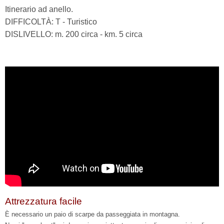
Itinerario ad anello.
DIFFICOLTÀ: T - Turistico
DISLIVELLO: m. 200 circa - km. 5 circa
Attrezzatura facile
È necessario un paio di scarpe da passeggiata in montagna.