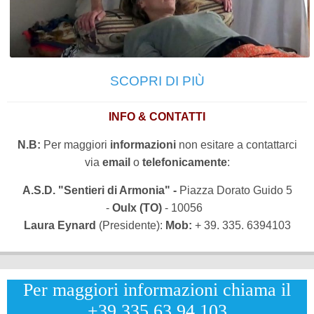
SCOPRI DI PIÙ
INFO & CONTATTI
N.B:
Per maggiori
informazioni
non esitare a contattarci
via
email
o
telefonicamente
:
A.S.D. "Sentieri di Armonia" -
Piazza Dorato Guido 5
-
Oulx (TO)
- 10056
Laura Eynard
(Presidente):
Mob:
+ 39. 335. 6394103
Per maggiori informazioni chiama il
+39.335.63.94.103