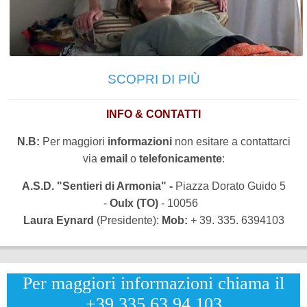
SCOPRI DI PIÙ
INFO & CONTATTI
N.B:
Per maggiori
informazioni
non esitare a contattarci
via
email
o
telefonicamente
:
A.S.D. "Sentieri di Armonia" -
Piazza Dorato Guido 5
-
Oulx (TO)
- 10056
Laura Eynard
(Presidente):
Mob:
+ 39. 335. 6394103
Per maggiori informazioni chiama il
+39.335.63.94.103