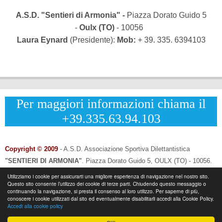
A.S.D. "Sentieri di Armonia" -
Piazza Dorato Guido 5
-
Oulx (TO)
- 10056
Laura Eynard
(Presidente):
Mob:
+ 39. 335. 6394103
Per maggiori informazioni chiama il
+39.335.63.94.103
Copyright © 2009
- A.S.D. Associazione Sportiva Dilettantistica
"SENTIERI DI ARMONIA"
.
Piazza Dorato Guido 5, OULX (TO) - 10056.
CF: 96033120013 - P.IVA: 12502690014
Utilizziamo i cookie per assicurarti una migliore esperienza di navigazione nel nostro sito.
Questo sito consente l’utilizzo dei cookie di terze parti. Chiudendo questo messaggio o
Info & Contatti:
Laura Eynard: +
39.335.6394103
continuando la navigazione, si presta il consenso al loro utilizzo. Per saperne di più,
-
Email:
info@sentieridiarmonia.com
conoscere i cookie utilizzati dal sito ed eventualmente disabilitarli accedi alla Cookie Policy.
Accedi alla cookie policy