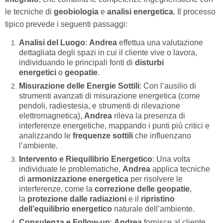
le tecniche di
geobiologia
e
analisi energetica
. Il processo
tipico prevede i seguenti passaggi:
Analisi del Luogo
:
Andrea
effettua una valutazione
dettagliata degli spazi in cui il cliente vive o lavora,
individuando le principali fonti di
disturbi
energetici
o
geopatie
.
Misurazione delle Energie Sottili
: Con l’ausilio di
strumenti avanzati di misurazione energetica (come
pendoli, radiestesia, e strumenti di rilevazione
elettromagnetica),
Andrea
rileva la presenza di
interferenze energetiche, mappando i punti più critici e
analizzando le
frequenze sottili
che influenzano
l’ambiente.
Intervento e Riequilibrio Energetico
: Una volta
individuate le problematiche,
Andrea
applica tecniche
di
armonizzazione energetica
per risolvere le
interferenze, come la
correzione delle geopatie
,
la
protezione dalle radiazioni
e il
ripristino
dell’equilibrio energetico
naturale dell’ambiente.
Consulenza e Follow-up
:
Andrea
fornisce al cliente