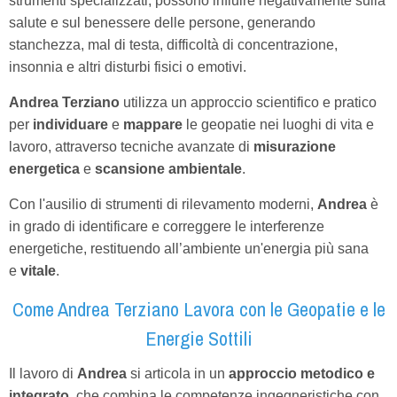
strumenti specializzati, possono influire negativamente sulla
salute e sul benessere delle persone, generando
stanchezza, mal di testa, difficoltà di concentrazione,
insonnia e altri disturbi fisici o emotivi.
Andrea Terziano
utilizza un approccio scientifico e pratico
per
individuare
e
mappare
le geopatie nei luoghi di vita e
lavoro, attraverso tecniche avanzate di
misurazione
energetica
e
scansione ambientale
.
Con l'ausilio di strumenti di rilevamento moderni,
Andrea
è
in grado di identificare e correggere le interferenze
energetiche, restituendo all’ambiente un'energia più sana
e
vitale
.
Come Andrea Terziano Lavora con le Geopatie e le
Energie Sottili
Il lavoro di
Andrea
si articola in un
approccio metodico e
integrato
, che combina le competenze ingegneristiche con