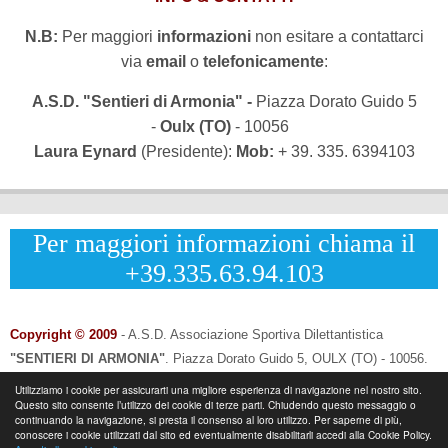
N.B:
Per maggiori
informazioni
non esitare a contattarci
via
email
o
telefonicamente
:
A.S.D. "Sentieri di Armonia" -
Piazza Dorato Guido 5
-
Oulx (TO)
- 10056
Laura Eynard
(Presidente):
Mob:
+ 39. 335. 6394103
Per maggiori informazioni chiama il
+39.335.63.94.103
Copyright © 2009
- A.S.D. Associazione Sportiva Dilettantistica
"SENTIERI DI ARMONIA"
.
Piazza Dorato Guido 5, OULX (TO) - 10056.
CF: 96033120013 - P.IVA: 12502690014
Utilizziamo i cookie per assicurarti una migliore esperienza di navigazione nel nostro sito.
Questo sito consente l’utilizzo dei cookie di terze parti. Chiudendo questo messaggio o
Info & Contatti:
Laura Eynard: +
39.335.6394103
continuando la navigazione, si presta il consenso al loro utilizzo. Per saperne di più,
-
Email:
info@sentieridiarmonia.com
conoscere i cookie utilizzati dal sito ed eventualmente disabilitarli accedi alla Cookie Policy.