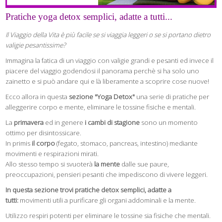
Pratiche yoga detox semplici, adatte a tutti...
Il Viaggio della Vita è più facile se si viaggia leggeri o se si portano dietro
valigie pesantissime?
Immagina la fatica di un viaggio con valigie grandi e pesanti ed invece il
piacere del viaggio godendosi il panorama perchè si ha solo uno
zainetto e si può andare qui e là liberamente a scoprire cose nuove!
Ecco allora in questa
sezione "Yoga Detox"
una serie di pratiche per
alleggerire corpo e mente, eliminare le tossine fisiche e mentali.
La
primavera
ed in genere
i cambi di stagione
sono un momento
ottimo per disintossicare.
In primis
il corpo
(fegato, stomaco, pancreas, intestino) mediante
movimenti e respirazioni mirati.
Allo stesso tempo si svuoterà
la mente
dalle sue paure,
preoccupazioni, pensieri pesanti che impediscono di vivere leggeri.
In questa sezione trovi pratiche detox semplici, adatte a
tutti:
movimenti utili a purificare gli organi addominali e la mente.
Utilizzo respiri potenti per eliminare le tossine sia fisiche che mentali.