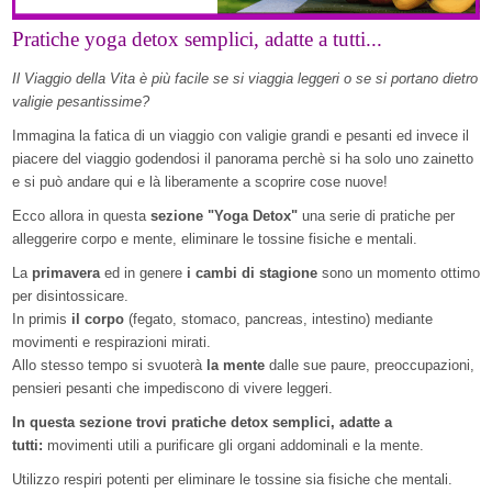
Pratiche yoga detox semplici, adatte a tutti...
Il Viaggio della Vita è più facile se si viaggia leggeri o se si portano dietro
valigie pesantissime?
Immagina la fatica di un viaggio con valigie grandi e pesanti ed invece il
piacere del viaggio godendosi il panorama perchè si ha solo uno zainetto
e si può andare qui e là liberamente a scoprire cose nuove!
Ecco allora in questa
sezione "Yoga Detox"
una serie di pratiche per
alleggerire corpo e mente, eliminare le tossine fisiche e mentali.
La
primavera
ed in genere
i cambi di stagione
sono un momento ottimo
per disintossicare.
In primis
il corpo
(fegato, stomaco, pancreas, intestino) mediante
movimenti e respirazioni mirati.
Allo stesso tempo si svuoterà
la mente
dalle sue paure, preoccupazioni,
pensieri pesanti che impediscono di vivere leggeri.
In questa sezione trovi pratiche detox semplici, adatte a
tutti:
movimenti utili a purificare gli organi addominali e la mente.
Utilizzo respiri potenti per eliminare le tossine sia fisiche che mentali.