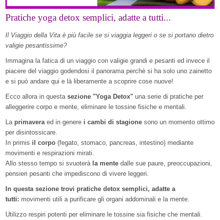
Pratiche yoga detox semplici, adatte a tutti...
Il Viaggio della Vita è più facile se si viaggia leggeri o se si portano dietro
valigie pesantissime?
Immagina la fatica di un viaggio con valigie grandi e pesanti ed invece il
piacere del viaggio godendosi il panorama perchè si ha solo uno zainetto
e si può andare qui e là liberamente a scoprire cose nuove!
Ecco allora in questa
sezione "Yoga Detox"
una serie di pratiche per
alleggerire corpo e mente, eliminare le tossine fisiche e mentali.
La
primavera
ed in genere
i cambi di stagione
sono un momento ottimo
per disintossicare.
In primis
il corpo
(fegato, stomaco, pancreas, intestino) mediante
movimenti e respirazioni mirati.
Allo stesso tempo si svuoterà
la mente
dalle sue paure, preoccupazioni,
pensieri pesanti che impediscono di vivere leggeri.
In questa sezione trovi pratiche detox semplici, adatte a
tutti:
movimenti utili a purificare gli organi addominali e la mente.
Utilizzo respiri potenti per eliminare le tossine sia fisiche che mentali.