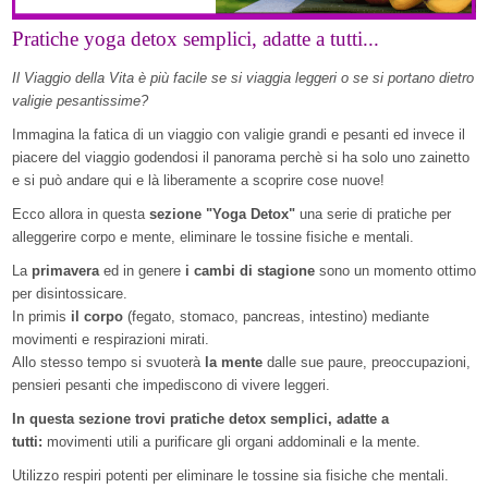
Pratiche yoga detox semplici, adatte a tutti...
Il Viaggio della Vita è più facile se si viaggia leggeri o se si portano dietro
valigie pesantissime?
Immagina la fatica di un viaggio con valigie grandi e pesanti ed invece il
piacere del viaggio godendosi il panorama perchè si ha solo uno zainetto
e si può andare qui e là liberamente a scoprire cose nuove!
Ecco allora in questa
sezione "Yoga Detox"
una serie di pratiche per
alleggerire corpo e mente, eliminare le tossine fisiche e mentali.
La
primavera
ed in genere
i cambi di stagione
sono un momento ottimo
per disintossicare.
In primis
il corpo
(fegato, stomaco, pancreas, intestino) mediante
movimenti e respirazioni mirati.
Allo stesso tempo si svuoterà
la mente
dalle sue paure, preoccupazioni,
pensieri pesanti che impediscono di vivere leggeri.
In questa sezione trovi pratiche detox semplici, adatte a
tutti:
movimenti utili a purificare gli organi addominali e la mente.
Utilizzo respiri potenti per eliminare le tossine sia fisiche che mentali.