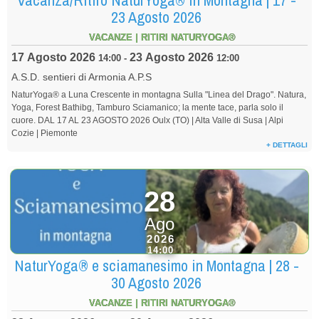
23 Agosto 2026
VACANZE | RITIRI NATURYOGA®
17 Agosto 2026
23 Agosto 2026
14:00
-
12:00
A.S.D. sentieri di Armonia A.P.S
NaturYoga® a Luna Crescente in montagna Sulla "Linea del Drago". Natura,
Yoga, Forest Bathibg, Tamburo Sciamanico; la mente tace, parla solo il
cuore. DAL 17 AL 23 AGOSTO 2026 Oulx (TO) | Alta Valle di Susa | Alpi
Cozie | Piemonte
+ DETTAGLI
28
Ago
2026
14:00
NaturYoga® e sciamanesimo in Montagna | 28 -
30 Agosto 2026
VACANZE | RITIRI NATURYOGA®