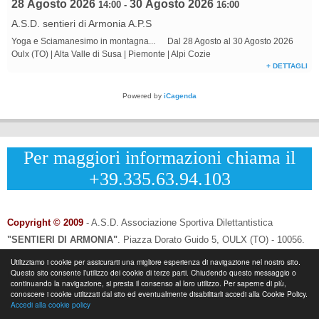
28 Agosto 2026
30 Agosto 2026
14:00
-
16:00
A.S.D. sentieri di Armonia A.P.S
Yoga e Sciamanesimo in montagna... Dal 28 Agosto al 30 Agosto 2026
Oulx (TO) | Alta Valle di Susa | Piemonte | Alpi Cozie
+ DETTAGLI
Powered by
iCagenda
Per maggiori informazioni chiama il
+39.335.63.94.103
Copyright © 2009
- A.S.D. Associazione Sportiva Dilettantistica
"SENTIERI DI ARMONIA"
.
Piazza Dorato Guido 5, OULX (TO) - 10056.
CF: 96033120013 - P.IVA: 12502690014
Utilizziamo i cookie per assicurarti una migliore esperienza di navigazione nel nostro sito.
Questo sito consente l’utilizzo dei cookie di terze parti. Chiudendo questo messaggio o
Info & Contatti:
Laura Eynard: +
39.335.6394103
continuando la navigazione, si presta il consenso al loro utilizzo. Per saperne di più,
-
Email:
info@sentieridiarmonia.com
conoscere i cookie utilizzati dal sito ed eventualmente disabilitarli accedi alla Cookie Policy.
Accedi alla cookie policy