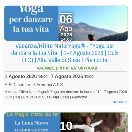
06
Ago
2026
14:00
Vacanza/Ritiro NaturYoga® - "Yoga per
danzare la tua vita" | 1-7 Agosto 2026 | Oulx
(TO) | Alta Valle di Susa | Piemonte
VACANZE | RITIRI NATURYOGA®
1 Agosto 2026
7 Agosto 2026
14:00
-
11:00
A.S.D. sentieri di Armonia A.P.S
Vacanza/Ritiro NaturYoga® "Yoga per danzare la tua vita" 1° - 7 Agosto 2026
Oulx (TO) | Alta Valle di Susa | Alpi Cozie | Piemonte
+ DETTAGLI
10