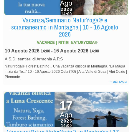
Ago
2026
14:00
Vacanza/Seminario NaturYoga® e
sciamanesimo in Montagna | 10 - 16 Agosto
2026
VACANZE | RITIRI NATURYOGA®
10 Agosto 2026
16 Agosto 2026
14:00
-
14:00
A.S.D. sentieri di Armonia A.P.S
NaturYoga®, Forest Bathing... Una vacanza olistica in Montagna. "La Magia
inizia da Te..." 10 - 16 Agosto 2026 Oulx (TO) | Alta Valle di Susa | Alpi Cozie |
Piemonte.
+ DETTAGLI
17
Ago
2026
14:00
Vacanza/Ritiro NaturYoga® in Montagna | 17 -